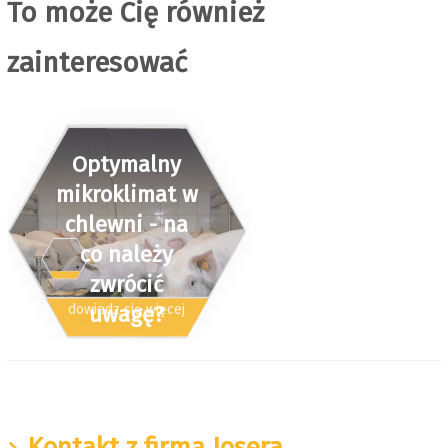
To może Cię również
zainteresować
Optymalny
mikroklimat w
chlewni - na
co należy
zwrócić
uwagę?
dowiedz się więcej
Kontakt z firmą Josera