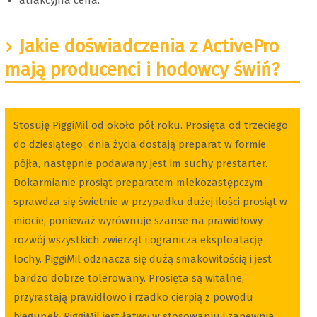
atrakcyjna cena.
Jakie doświadczenia z ActivePro
mają producenci i hodowcy świń?
Stosuję PiggiMil od około pół roku. Prosięta od trzeciego
do dziesiątego dnia życia dostają preparat w formie
pójła, następnie podawany jest im suchy prestarter.
Dokarmianie prosiąt preparatem mlekozastępczym
sprawdza się świetnie w przypadku dużej ilości prosiąt w
miocie, ponieważ wyrównuje szanse na prawidłowy
rozwój wszystkich zwierząt i ogranicza eksploatację
lochy. PiggiMil odznacza się dużą smakowitością i jest
bardzo dobrze tolerowany. Prosięta są witalne,
przyrastają prawidłowo i rzadko cierpią z powodu
biegunek. PiggiMil jest łatwy w stosowaniu i zapewnia