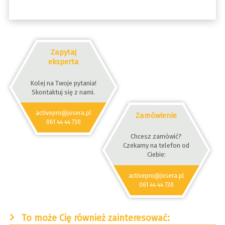
Zapytaj
eksperta
Kolej na Twoje pytania!
Skontaktuj się z nami.
activepro@josera.pl
Zamówienie
061 44 44 730
Chcesz zamówić?
Czekamy na telefon od
Ciebie:
activepro@josera.pl
061 44 44 730
To może Cię również zainteresować: