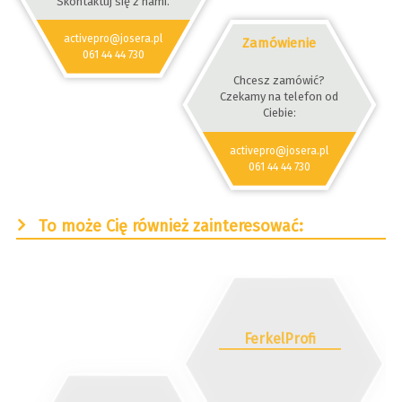
Skontaktuj się z nami.
activepro@josera.pl
Zamówienie
061 44 44 730
Chcesz zamówić?
Czekamy na telefon od
Ciebie:
activepro@josera.pl
061 44 44 730
To może Cię również zainteresować:
FerkelProfi