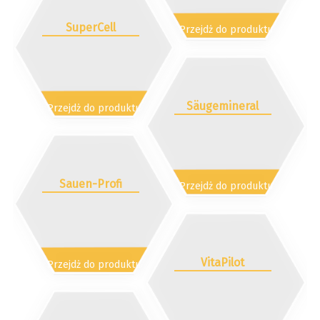
SuperCell
Przejdż do produktu
Säugemineral
Przejdż do produktu
Sauen-Profi
Przejdż do produktu
VitaPilot
Przejdż do produktu