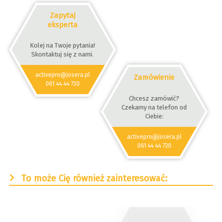
Zapytaj
eksperta
Kolej na Twoje pytania!
Skontaktuj się z nami.
activepro@josera.pl
Zamówienie
061 44 44 730
Chcesz zamówić?
Czekamy na telefon od
Ciebie:
activepro@josera.pl
061 44 44 730
To może Cię również zainteresować: